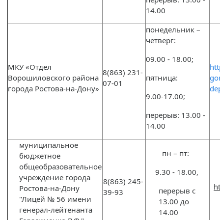
14.00
понедельник –
четверг:
09.00 - 18.00;
МКУ «Отдел
htt
8(863) 231-
Ворошиловского района
пятница:
go
07-01
города Ростова-на-Дону»
de
9.00-17.00;
перерыв: 13.00 -
14.00
муниципальное
пн – пт:
бюджетное
общеобразовательное
9.30 - 18.00,
учреждение города
8(863) 245-
h
Ростова-на-Дону
перерыв с
39-93
"Лицей № 56 имени
13.00 до
генерал-лейтенанта
14.00