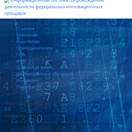
Информационная система сопровождения
деятельности федеральных инновационных
прощадок
Разделы:
О школе
Ученикам
Родителям
Преподавателям
ГИА
НОК
Школьная жизнь
Дистанционное обучение
Инклюзия
Памятки
Наши странички:
Наши контакты:
г. Ростов-на-Дону, ул. Ларина 24а
+7 (863) 245-56-96, 245-39-93