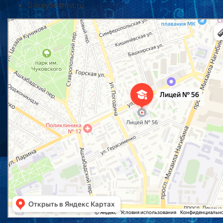
licey56@list.ru