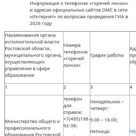
Информация о телефонах «горячей линии»
и адресах официальных сайтов ОМС в сети
«Интернет» по вопросам проведения ГИА в
2026 году
Наименование органа
исполнительной власти
Номера
Ростовской области,
Ад
телефонов
муниципального органа,
График работы
пр
«горячей
осуществляющих
об
линии»
управление в сфере
образования
1
2
3
4
телефон
понедельник –
для
четверг:
справок:
+7(495)198-
9.00 – 18.00;
Министерство общего и
92-38;
профессионального
пятница:
ht
образования Ростовской