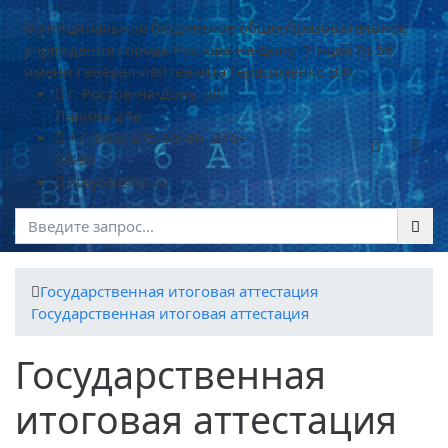
Муниципальное бюджетное общеобразовательное
учреждение города Ростова-на-Дону "Лицей № 56
имени генерал-лейтенанта Герасименко В.Ф."
г. Ростов-на-Дону, ул.
Ларина 24а
+7 (863) 245-56-96, 245-
39-93
licey56@list.ru
Государственная итоговая аттестация
Государственная итоговая аттестация
Государственная
итоговая аттестация