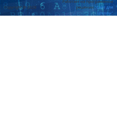
Работает на программном
Copyright @ 2026
решении
"Сайт для
Школы"