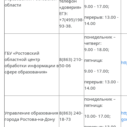
телефон
области
9.00 - 17.00;
«доверия»
ЕГЭ:
перерыв: 13.00 -
+7(495)198-
14.00
93-38.
понедельник –
четверг:
9.00 - 18.00;
ГБУ «Ростовский
областной центр
8(863) 210-
пятница:
htt
обработки информации в
50-06
9.00 - 17.00;
сфере образования»
перерыв: 13.00 -
14.00
понедельник –
пятница:
Управление образования
8(863) 240-
htt
10.00- 17.00;
города Ростова-на-Дону
18-73
go
перерыв: 13.00 -