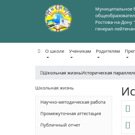
Муниципальное 
общеобразовател
Ростова-на-Дону
генерал-лейтенан
О школе
Ученикам
Родителям
Пре
Школьная жизнь
Историческая параллел
Ис
Школьная жизнь
Научно-методическая работа
Промежуточная аттестация
Публичный отчет