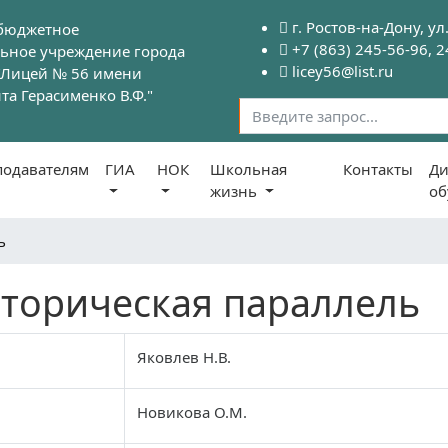
г. Ростов-на-Дону, ул
бюджетное
+7 (863) 245-56-96, 
ьное учреждение города
licey56@list.ru
 "Лицей № 56 имени
та Герасименко В.Ф."
подавателям
ГИА
НОК
Школьная
Контакты
Ди
жизнь
о
ь
торическая параллель
Яковлев Н.В.
Новикова О.М.