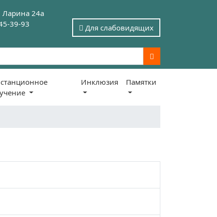
. Ларина 24а
245-39-93
Для слабовидящих
станционное
Инклюзия
Памятки
бучение