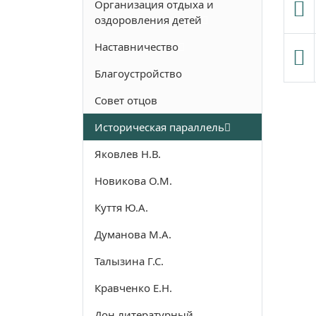
Организация отдыха и
оздоровления детей
Наставничество
Благоустройство
Совет отцов
Историческая параллель
Яковлев Н.В.
Новикова О.М.
Куття Ю.А.
Думанова М.А.
Талызина Г.С.
Кравченко Е.Н.
Дон литературный