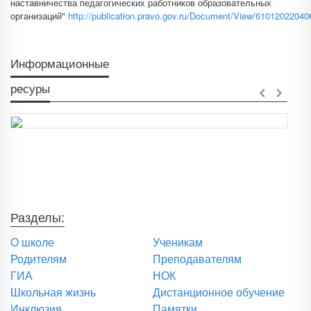
наставничества педагогических работников образовательных
организаций"
http://publication.pravo.gov.ru/Document/View/6101202204
Информационные
ресуры
keyboard_arrow_left
keyboard_arrow_right
Разделы:
О школе
Ученикам
Родителям
Преподавателям
ГИА
НОК
Школьная жизнь
Дистанционное обучение
Инклюзия
Памятки