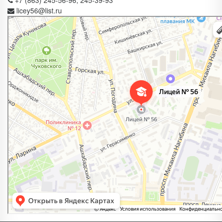
licey56@list.ru