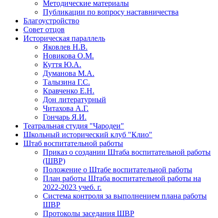
Методические материалы
Публикации по вопросу наставничества
Благоустройство
Совет отцов
Историческая параллель
Яковлев Н.В.
Новикова О.М.
Куття Ю.А.
Думанова М.А.
Талызина Г.С.
Кравченко Е.Н.
Дон литературный
Читахова А.Г.
Гончарь Я.И.
Театральная студия "Чародеи"
Школьный исторический клуб "Клио"
Штаб воспитательной работы
Приказ о создании Штаба воспитательной работы
(ШВР)
Положение о Штабе воспитательной работы
План работы Штаба воспитательной работы на
2022-2023 учеб. г.
Система контроля за выполнением плана работы
ШВР
Протоколы заседания ШВР