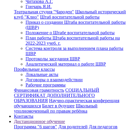
Читахова А.Г.
Гончарь Я.И.
Театральная студия "Чародеи"
Школьный исторический
клуб "Клио"
Штаб воспитательной работы
Приказ о создании Штаба воспитательной работы
(ШВР)
Положение о Штабе воспитательной работы
План работы Штаба воспитательной работы на
2022-2023 учеб. г.
Система контроля за выполнением плана работы
ШВР
Протоколы заседания ШВР
Аналитический материал о работе ШВР
Профильные классы
Локальные акты
Договоры о взаимодействии
Рабочие программы
Финансовая грамотность
СОЦИАЛЬНЫЙ
СЕРТИФИКАТ ДОПОЛНИТЕЛЬНОГО
ОБРАЗОВАНИЯ
Научно-практическая конференция
обучающихся
Билет в будущее
Школьный
уполномоченный по правам ребёнка
Контакты
Дистанционное обучение
Программа "6 шагов"
Для родителей
Для педагогов