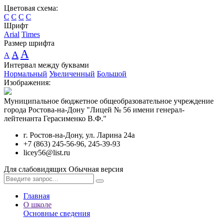
Цветовая схема:
C
C
C
C
Шрифт
Arial
Times
Размер шрифта
A
A
A
Интервал между буквами
Нормальный
Увеличенный
Большой
Изображения:
Муниципальное бюджетное общеобразовательное учреждение
города Ростова-на-Дону "Лицей № 56 имени генерал-
лейтенанта Герасименко В.Ф."
г. Ростов-на-Дону, ул. Ларина 24а
+7 (863) 245-56-96, 245-39-93
licey56@list.ru
Для слабовидящих
Обычная версия
Главная
О школе
Основные сведения