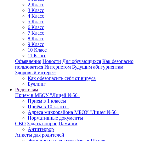
2 Класс
3 Класс
4 Класс
5 Класс
6 Класс
7 Класс
8 Класс
9 Класс
10 Класс
11 Класс
Объявления
Новости
Для обучающихся
Как безопасно
пользоваться Интернетом
Будущим абитуриентам
Здоровый интерес:
Как обезопасить себя от вируса
Буллинг
Родителям
Прием в МБОУ "Лицей №56"
Прием в 1 классы
Приём в 10 классы
Адреса микрорайона МБОУ "Лицея №56"
Нормативные документы
СВО
Задать вопрос
Памятки
Антитеррор
Анкеты для родителей
Эмоциональная атмосфера в Школе