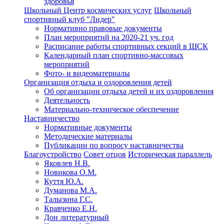
здоровья
Школьный Центр космических услуг
Школьный
спортивный клуб "Лидер"
Нормативно правовые документы
План мероприятий на 2020-21 уч. год
Расписание работы спортивных секций в ШСК
Календарный план спортивно-массовых
мероприятий
Фото- и видеоматериалы
Организация отдыха и оздоровления детей
Об организации отдыха детей и их оздоровления
Деятельность
Материально-техническое обеспечение
Наставничество
Нормативные документы
Методические материалы
Публикации по вопросу наставничества
Благоустройство
Совет отцов
Историческая параллель
Яковлев Н.В.
Новикова О.М.
Куття Ю.А.
Думанова М.А.
Талызина Г.С.
Кравченко Е.Н.
Дон литературный