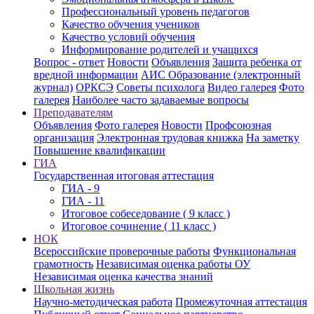
Профессиональный уровень педагогов
Качество обучения учеников
Качество условий обучения
Информирование родителей и учащихся
Вопрос - ответ
Новости
Объявления
Защита ребенка от
вредной информации
АИС Образование (электронный
журнал)
ОРКСЭ
Советы психолога
Видео галерея
Фото
галерея
Наиболее часто задаваемые вопросы
Преподавателям
Объявления
Фото галерея
Новости
Профсоюзная
организация
Электронная трудовая книжка
На заметку
Повышение квалификации
ГИА
Государственная итоговая аттестация
ГИА - 9
ГИА - 11
Итоговое собеседование ( 9 класс )
Итоговое сочинение ( 11 класс )
НОК
Всероссийские проверочные работы
Функциональная
грамотность
Независимая оценка работы ОУ
Независимая оценка качества знаний
Школьная жизнь
Научно-методическая работа
Промежуточная аттестация