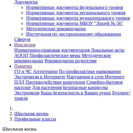
Документы
Нормативные документы федерального уровня
Нормативные документы регионального уровня
Нормативные документы муниципального уровня
Нормативные документы МБОУ "Лицей № 56"
Методические рекомендации
Инструкция по дистанционному образованию
Сферум
Инклюзия
Нормативно-правовая документация
Локальные акты
АООП
Профилактические меры
Методические
рекомендации
Рекомендации родителям
Памятки
ГО и ЧС
Антитеррор
По профилактике наркомании
Экстремизм в Интернете
Нарушения в сети Интернет
ПДД
Противодействие коррупции
Семейно-бытовое
насилие
Для населения
Безопасные каникулы
Экстримизм
Ваша безопасность в Ваших руках
Буллинг/
травля
Школьная жизнь
Профильные классы
Школьная жизнь