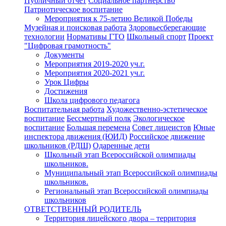
Публичный отчет
Социальное партнерство
Патриотическое воспитание
Мероприятия к 75-летию Великой Победы
Музейная и поисковая работа
Здоровьесберегающие
технологии
Нормативы ГТО
Школьный спорт
Проект
"Цифровая грамотность"
Документы
Мероприятия 2019-2020 уч.г.
Мероприятия 2020-2021 уч.г.
Урок Цифры
Достижения
Школа цифрового педагога
Воспитательная работа
Художественно-эстетическое
воспитание
Бессмертный полк
Экологическое
воспитание
Большая перемена
Совет лицеистов
Юные
инспектора движения (ЮИД)
Российское движение
школьников (РДШ)
Одаренные дети
Школьный этап Всероссийской олимпиады
школьников.
Муниципальный этап Всероссийской олимпиады
школьников.
Региональный этап Всероссийской олимпиады
школьников
ОТВЕТСТВЕННЫЙ РОДИТЕЛЬ
Территория лицейского двора – территория